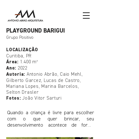
PLAYGROUND BARIGUI
Grupo Positivo
LOCALIZAÇÃO
Curitiba, PR
​Área:
1.400 m²
Ano:
2022
Autoria:
Antonio Abrão, Caio Mehl,
Gilberto Garcez, Lucas de Castro,
Mariana Lopes, Marina Barcelos,
Selton Drasler
Fotos:
João Vitor Sarturi
Quando a criança é livre para escolher 
com o que quer brincar, seu 
desenvolvimento acontece de forma 
mais fácil e natural, construindo 
gradativamente suas histórias, sua 