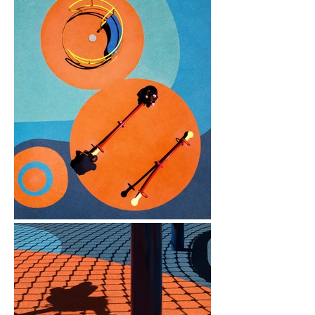
necessárias para um melhor 
desenvolvimento da criança: a conexão 
com a natureza.

São diversos tipos de brinquedos, sendo 
alguns inclusivos, pensados para que as 
crianças possam desfrutar e interagir de 
forma igual. A área é delimitada e oferece 
segurança e proteção para os pequenos, 
ao mesmo tempo em que se integra à 
paisagem natural do parque, com belas 
visuais para o bosque nativo e o lago. 

O desenho em piso emborrachado traz 
conforto e cores devidamente 
estruturadas para guiar os usuários 
dentro do espaço, setorizando as várias 
opções de brincar. A cor azul escuro do 
piso direciona o “fluxo” das crianças 
desde os acessos até os brinquedos; o 
azul claro define as áreas de “respiro” e 