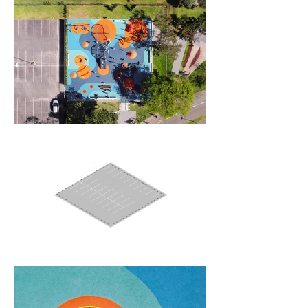
percepção de mundo e seu pensamento 
crítico.     

O Playground Positivo é um espaço que 
busca respeitar o que é tão precioso 
para a criança: o tempo do brincar, 
incentivando a distância das telas, a 
autonomia, liberdade e especialmente o 
convívio em espaços públicos, ajudando 
a promover o fortalecimento da 
confiança no próximo e do senso de 
comunidade.

O equipamento público é um presente do 
Grupo Positivo às famílias da cidade, em 
agradecimento e celebração ao seu 
aniversário de 50 anos, dedicados ao 
ensino e a educação. Localizado em um 
dos principais parques de Curitiba, o 
Parque Barigui, que recebe cerca de 500 
mil visitantes ano, sua localização 
ressalta uma das características 