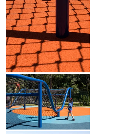
estar; e os “spots” laranja destacam os 
pontos onde estão os principais 
brinquedos, como circuito sinuoso de 
cordas, floresta de troncos, geodésia, 
gira-gira, gangorra e balanço. 

Com mais de mil metros quadrados, a 
proposta oferece um espaço 
multicolorido e visualmente estimulante, 
buscando incentivar a interação e 
permitindo dessa forma o conhecimento 
do eu, do outro e do nós, sendo, 
portanto, instrumento para o bem-estar 
mental e físico das crianças.